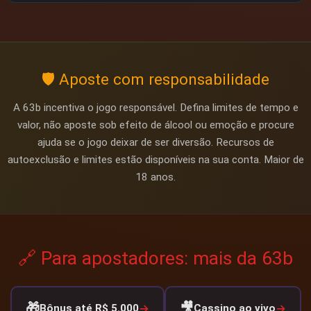
🛡️ Aposte com responsabilidade
A 63b incentiva o jogo responsável. Defina limites de tempo e
valor, não aposte sob efeito de álcool ou emoção e procure
ajuda se o jogo deixar de ser diversão. Recursos de
autoexclusão e limites estão disponíveis na sua conta. Maior de
18 anos.
🔗 Para apostadores: mais da 63b
🎁
🎥
→
→
Bônus até R$ 5.000
Cassino ao vivo