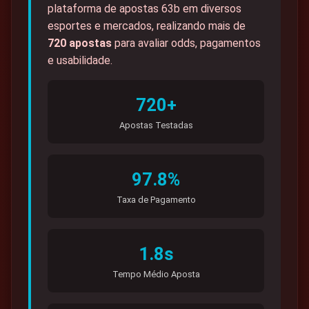
plataforma de apostas 63b em diversos
esportes e mercados, realizando mais de
720 apostas
para avaliar odds, pagamentos
e usabilidade.
720+
Apostas Testadas
97.8%
Taxa de Pagamento
1.8s
Tempo Médio Aposta