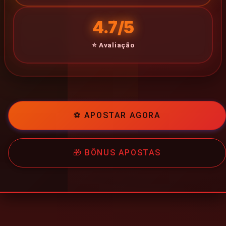
4.7/5
📱 DOWNLOAD
⭐ Avaliação
APK
Download
⚽ APOSTAR AGORA
Baixar
🎁 BÔNUS APOSTAS
Instalar
🌐 SOCIAL & CONTATO