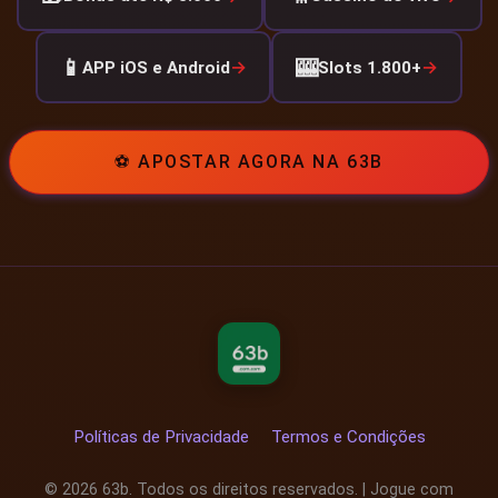
📱
🎰
→
→
APP iOS e Android
Slots 1.800+
⚽ APOSTAR AGORA NA 63B
Políticas de Privacidade
Termos e Condições
© 2026 63b. Todos os direitos reservados. | Jogue com