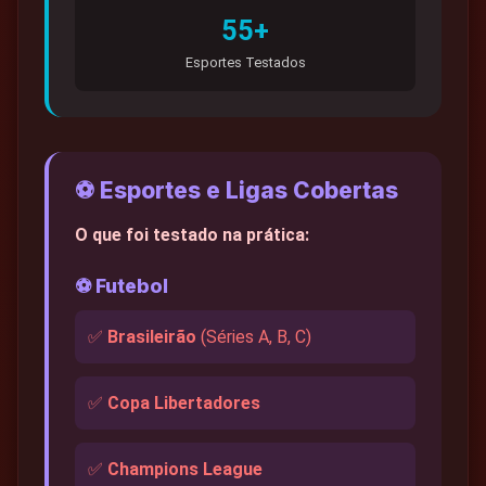
55+
Esportes Testados
⚽ Esportes e Ligas Cobertas
O que foi testado na prática:
⚽ Futebol
✅
Brasileirão
(Séries A, B, C)
✅
Copa Libertadores
✅
Champions League