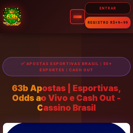
ENTRAR
REGISTRO R$+9~99
🎰 JOGOS
✅ APOSTAS ESPORTIVAS BRASIL | 55+
Slot
ESPORTES | CASH OUT
Cassino
63b Apostas | Esportivas,
Odds ao Vivo e Cash Out -
Fortune
Cassino Brasil
Jogos