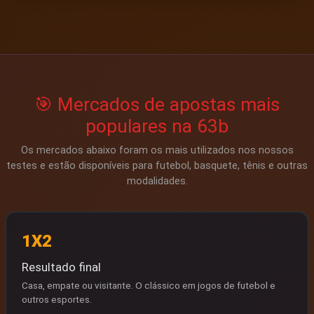
🎯 Mercados de apostas mais
populares na 63b
Os mercados abaixo foram os mais utilizados nos nossos
testes e estão disponíveis para futebol, basquete, tênis e outras
modalidades.
1X2
Resultado final
Casa, empate ou visitante. O clássico em jogos de futebol e
outros esportes.