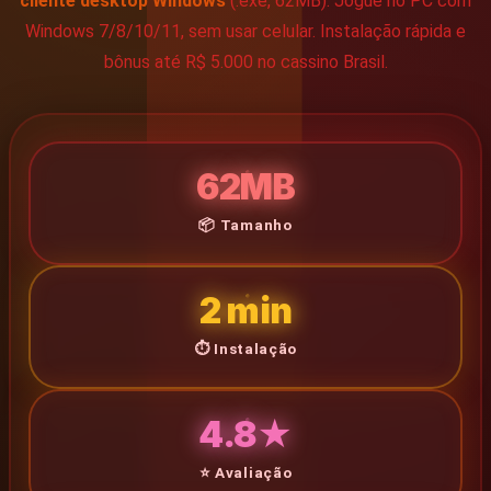
cliente desktop Windows
(.exe, 62MB). Jogue no PC com
VIP
Windows 7/8/10/11, sem usar celular. Instalação rápida e
bônus até R$ 5.000 no cassino Brasil.
🏆 PLATAFORMA
62MB
Plataforma
📦 Tamanho
Bet
2 min
Win
⏱️ Instalação
APP
4.8★
⭐ Avaliação