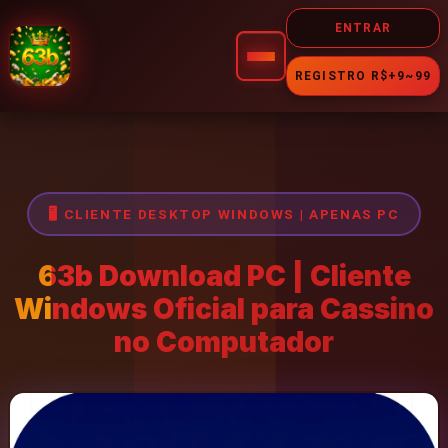
ENTRAR
REGISTRO R$+9~99
🎰 JOGOS
🖥️ CLIENTE DESKTOP WINDOWS | APENAS PC
Slot
63b Download PC | Cliente
Cassino
Windows Oficial para Cassino
no Computador
Fortune
Jogos