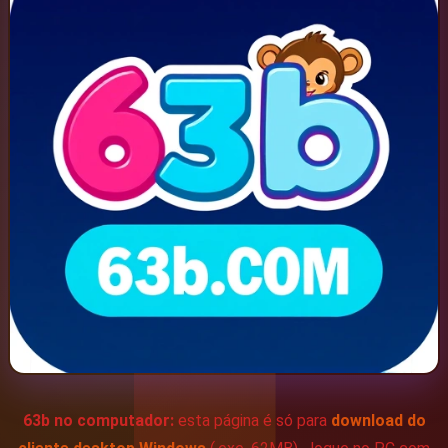
Game
Lottery
👤 CONTA
Login
Cadastro
Bônus
63b no computador:
esta página é só para
download do