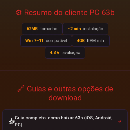
⚙️ Resumo do cliente PC 63b
62MB
tamanho
~2 min
instalação
Win 7–11
compatível
4GB
RAM mín.
4.8★
avaliação
🔗 Guias e outras opções de
download
Guia completo: como baixar 63b (iOS, Android,
📥
→
PC)