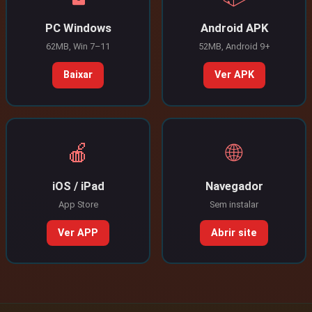
PC Windows
Android APK
62MB, Win 7–11
52MB, Android 9+
Baixar
Ver APK
🍎
🌐
iOS / iPad
Navegador
App Store
Sem instalar
Ver APP
Abrir site