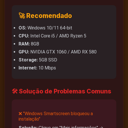
🚀 Recomendado
OS:
Windows 10/11 64-bit
CPU:
Intel Core i5 / AMD Ryzen 5
RAM:
8GB
GPU:
NVIDIA GTX 1060 / AMD RX 580
Storage:
5GB SSD
Internet:
10 Mbps
🛠️ Solução de Problemas Comuns
❌ "Windows Smartscreen bloqueou a
instalação"
Solução:
Clique em "Mais informações" →