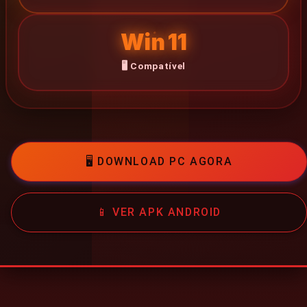
Win 11
📱 DOWNLOAD
🖥️ Compatível
APK
Download
🖥️ DOWNLOAD PC AGORA
Baixar
Instalar
📱 VER APK ANDROID
🌐 SOCIAL & CONTATO