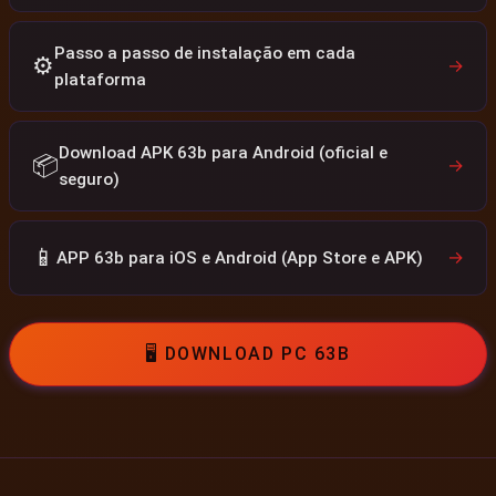
Passo a passo de instalação em cada
⚙️
→
plataforma
Download APK 63b para Android (oficial e
📦
→
seguro)
📱
→
APP 63b para iOS e Android (App Store e APK)
🖥️ DOWNLOAD PC 63B